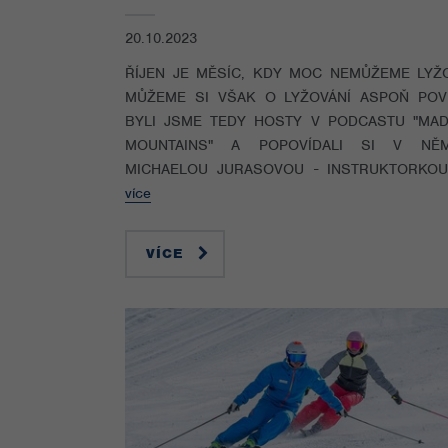
20.10.2023
ŘÍJEN JE MĚSÍC, KDY MOC NEMŮŽEME LYŽO
MŮŽEME SI VŠAK O LYŽOVÁNÍ ASPOŇ POVÍ
BYLI JSME TEDY HOSTY V PODCASTU "MAD
MOUNTAINS" A POPOVÍDALI SI V N
MICHAELOU JURASOVOU - INSTRUKTORKOU, 
více
VÍCE