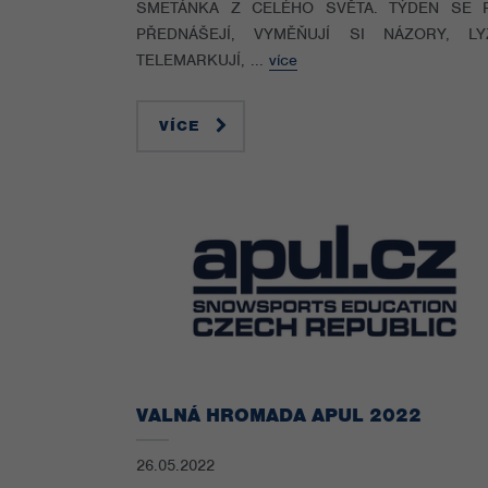
SMETÁNKA Z CELÉHO SVĚTA. TÝDEN SE R
PŘEDNÁŠEJÍ, VYMĚŇUJÍ SI NÁZORY, LYŽ
TELEMARKUJÍ, ...
více
VÍCE
VALNÁ HROMADA APUL 2022
26.05.2022