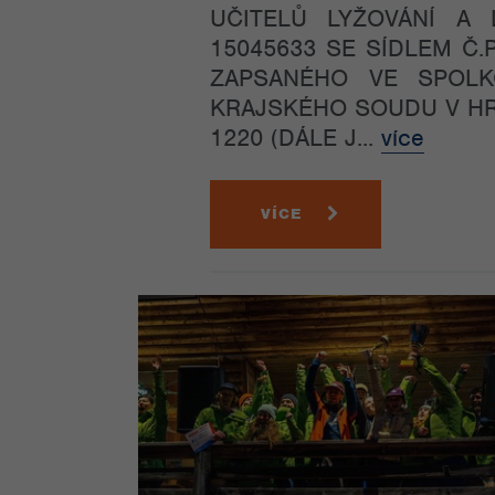
UČITELŮ LYŽOVÁNÍ A 
15045633 SE SÍDLEM Č.P
ZAPSANÉHO VE SPOLK
KRAJSKÉHO SOUDU V HRA
1220 (DÁLE J...
více
VÍCE