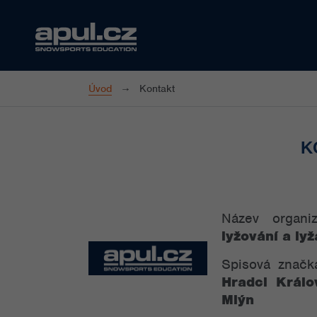
Úvod
Kontakt
K
Název organ
lyžování a lyž
Spisová znač
Hradci Králo
Mlýn