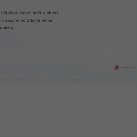
ž nějakou licenci máš a chceš
mní sezóny pořádáme velké
nabídku.