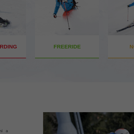
RDING
FREERIDE
N
ní a