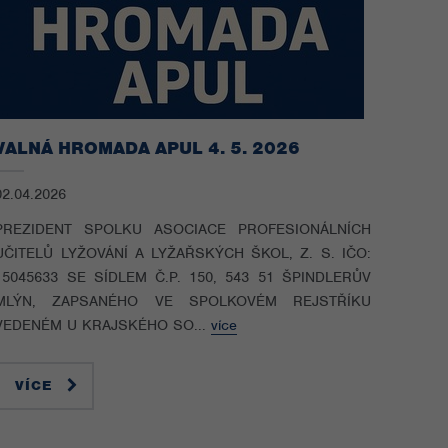
VALNÁ HROMADA APUL 4. 5. 2026
02.04.2026
PREZIDENT SPOLKU ASOCIACE PROFESIONÁLNÍCH
UČITELŮ LYŽOVÁNÍ A LYŽAŘSKÝCH ŠKOL, Z. S. IČO:
15045633 SE SÍDLEM Č.P. 150, 543 51 ŠPINDLERŮV
MLÝN, ZAPSANÉHO VE SPOLKOVÉM REJSTŘÍKU
VEDENÉM U KRAJSKÉHO SO...
více
VÍCE