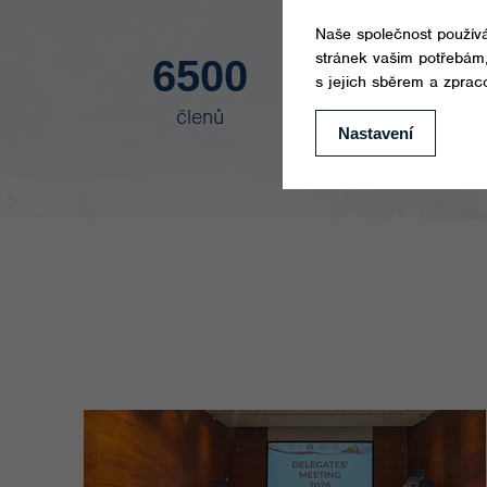
6500
10
členů
proškole
lidí ro