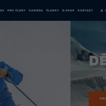
NÁS
PRO ČLENY
KARIÉRA
ČLÁNKY
E-SHOP
KONTAKT
Re
Ě BAVÍ
RÁCH