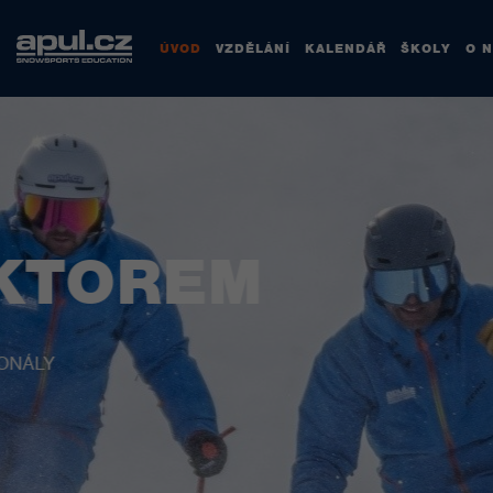
ÚVOD
VZDĚLÁNÍ
KALENDÁŘ
ŠKOLY
O 
DĚLEJ, CO T
MŮŽEŠ STRÁVIT CELOU ZIMU NA HO
PRACUJ V ČLENSKÝCH ŠKOLÁCH