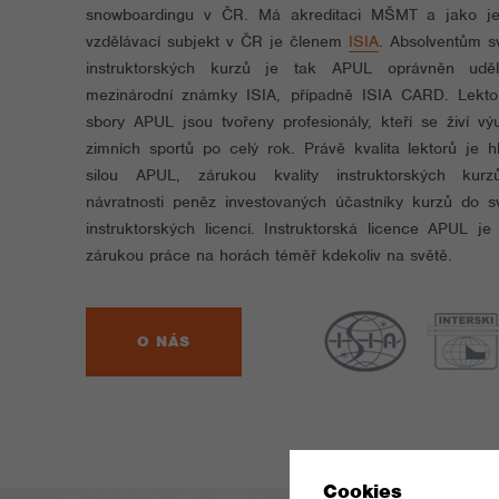
snowboardingu v ČR. Má akreditaci MŠMT a jako je
vzdělávací subjekt v ČR je členem
ISIA
. Absolventům s
instruktorských kurzů je tak APUL oprávněn uděl
mezinárodní známky ISIA, případně ISIA CARD. Lekto
sbory APUL jsou tvořeny profesionály, kteří se živí vý
zimních sportů po celý rok. Právě kvalita lektorů je h
silou APUL, zárukou kvality instruktorských kur
návratnosti peněz investovaných účastníky kurzů do s
instruktorských licencí. Instruktorská licence APUL je 
zárukou práce na horách téměř kdekoliv na světě.
O NÁS