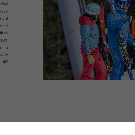
diný
vých
ovat
rské
ukou
lavní
zů a
vých
totiž