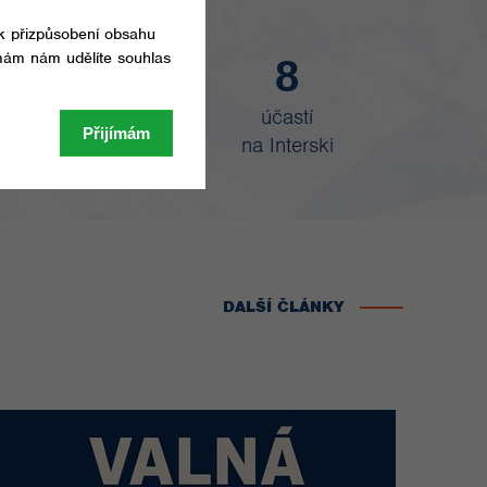
30
8
 členství
účastí
v ISIA
na Interski
DALŠÍ ČLÁNKY