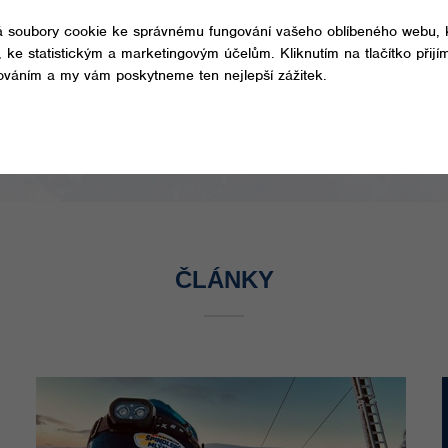
00
40
ných
členských
let
čně
škol
ČLÁNKY