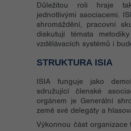
Důležitou roli hraje t
jednotlivými asociacemi. I
shromáždění, pracovní sk
diskutují témata metodiky 
vzdělávacích systémů i bu
STRUKTURA ISIA
ISIA funguje jako demok
sdružující členské asocia
orgánem je Generální shr
země své delegáty a hlasov
Výkonnou část organizace t