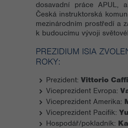
dosavadní práce APUL, al
Česká instruktorská komuni
mezinárodním prostředí a z
k budoucímu vývoji světov
PREZIDIUM ISIA ZVOLE
ROKY:
Prezident:
Vittorio Caff
Viceprezident Evropa:
V
Viceprezident Amerika:
Viceprezident Pacifik:
Yu
Hospodář/pokladník:
Ka