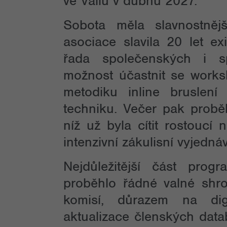
ve Vailu v dubnu 2027.
Sobota měla slavnostnější
asociace slavila 20 let e
řada společenských i spo
možnost účastnit se wor
metodiku inline bruslen
techniku. Večer pak probě
níž už byla cítit rostoucí
intenzivní zákulisní vyjednáv
Nejdůležitější část prog
proběhlo řádné valné shro
komisí, důrazem na dig
aktualizace členských data