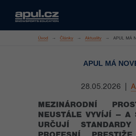
Úvod
Články
Aktuality
APUL MÁ 
APUL MÁ NOVÉ
28.05.2026
|
A
MEZINÁRODNÍ PRO
NEUSTÁLE VYVÍJÍ – A
URČUJÍ STANDARDY
PROFESNÍ PRESTIŽ