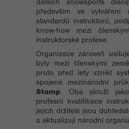
dalších snowsports discip
především ve vytváření 
standardů instruktorů, pod
know-how mezi členskými
instruktorské profese.
Organizace zároveň usiluje
byly mezi členskými země
proto před lety vznikl sy
spojené mezinárodní pr
Stamp
. Oba slouží jak
profesní kvalifikace instr
jejich držitelé jsou dohledat
a aktualizují národní organi