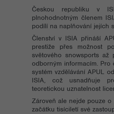
Českou republiku v I
plnohodnotným členem IS
podílí na naplňování jejích
Členství v ISIA přináší 
prestiže přes možnost p
světového snowsports až 
odborným informacím. Pro če
systém vzdělávání APUL o
ISIA, což usnadňuje pro
teoretickou uznatelnost li
Zároveň ale nejde pouze o „
začátku tisíciletí své zast