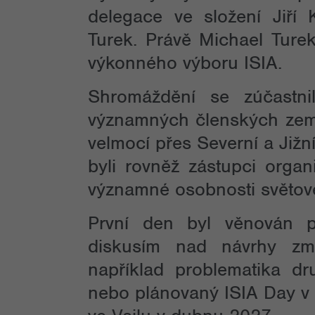
delegace ve složení Jiří
Turek. Právě Michael Ture
výkonného výboru ISIA.
Shromáždění se zúčastni
významných členských zemí
velmocí přes Severní a Již
byli rovněž zástupci organi
významné osobnosti světové
První den byl věnován p
diskusím nad návrhy změ
například problematika dr
nebo plánovaný ISIA Day v 