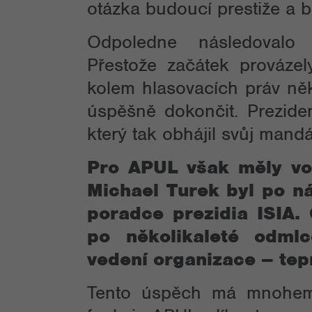
otázka budoucí prestiže a b
Odpoledne následovalo 
Přestože začátek provázel
kolem hlasovacích práv něk
úspěšně dokončit. Preziden
který tak obhájil svůj mandá
Pro APUL však měly vol
Michael Turek byl po n
poradce prezidia ISIA.
po několikaleté odml
vedení organizace – tepr
Tento úspěch má mnohem 