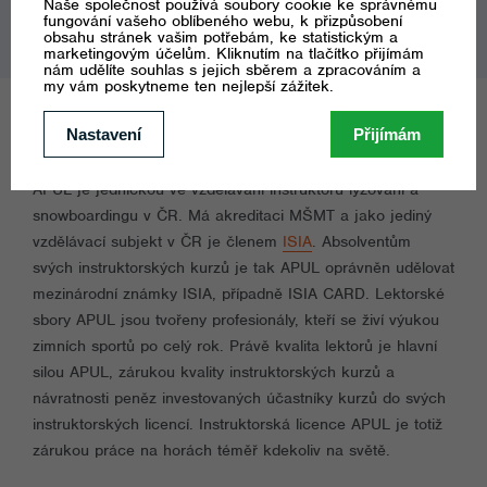
PROČ SI VYBRAT APUL?
APUL je jedničkou ve vzdělávání instruktorů lyžování a
snowboardingu v ČR. Má akreditaci MŠMT a jako jediný
vzdělávací subjekt v ČR je členem
ISIA
. Absolventům
svých instruktorských kurzů je tak APUL oprávněn udělovat
mezinárodní známky ISIA, případně ISIA CARD. Lektorské
sbory APUL jsou tvořeny profesionály, kteří se živí výukou
zimních sportů po celý rok. Právě kvalita lektorů je hlavní
silou APUL, zárukou kvality instruktorských kurzů a
návratnosti peněz investovaných účastníky kurzů do svých
instruktorských licencí. Instruktorská licence APUL je totiž
zárukou práce na horách téměř kdekoliv na světě.