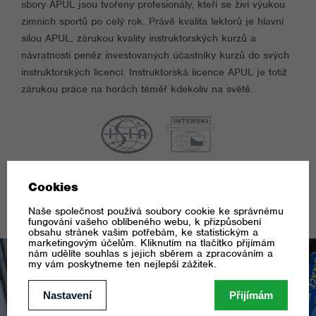
sbory APUL jsou tvořeny profesionály, kteří se živí výukou
zimních sportů po celý rok. Právě kvalita lektorů je hlavní
silou APUL, zárukou kvality instruktorských kurzů a
návratnosti peněz investovaných účastníky kurzů do svých
instruktorských licencí. Instruktorská licence APUL je totiž
zárukou práce na horách téměř kdekoliv na světě.
O NÁS