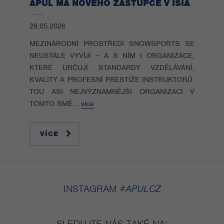
APUL MÁ NOVÉHO ZÁSTUPCE V ISIA
28.05.2026
MEZINÁRODNÍ PROSTŘEDÍ SNOWSPORTS SE
NEUSTÁLE VYVÍJÍ – A S NÍM I ORGANIZACE,
KTERÉ URČUJÍ STANDARDY VZDĚLÁVÁNÍ,
KVALITY A PROFESNÍ PRESTIŽE INSTRUKTORŮ.
TOU ASI NEJVÝZNAMNĚJŠÍ ORGANIZACÍ V
TOMTO SMĚ...
více
VÍCE
INSTAGRAM
#APULCZ
SLEDUJTE NÁS TAKÉ NA: