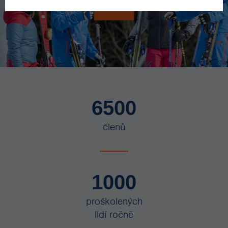
6500
členů
1000
proškolených
lidí ročně