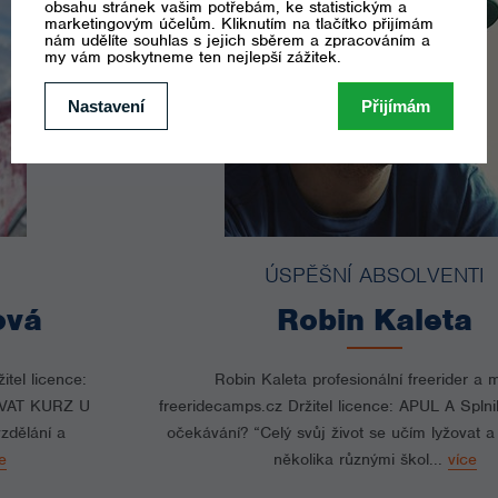
ÚSPĚŠNÍ ABSOLVENTI
Robin Kaleta
Robin Kaleta profesionální freerider a majitel
freeridecamps.cz Držitel licence: APUL A Splnil kurz A1 Tvá
očekávání? “Celý svůj život se učím lyžovat a prošel jsem
několika různými škol...
více