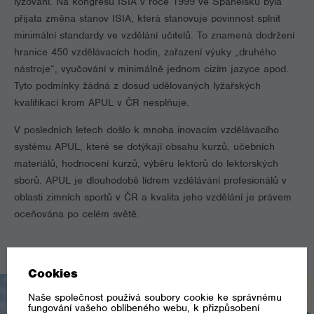
lyžování. Na kongresu ISIA v roce 1999 ve Španělsku byla
přijata změna stanov ISIA, která stanovuje povinnost splnit
minimální standardy ve vzdělání učitelů. To znamená dodržení
hranice 450 vzdělávacích hodin, zařazení výuky „druhého
nástroje“, vyučování v minimálně jednom cizím jazyce apod.
Tyto podmínky žádná z dosud udělovaných lyžařských
kvalifikací krom APUL v ČR nesplňuje.
V posledních letech došlo k mnoha inovacím vzdělávacího
systému APUL, které se dotýkají obsahu kurzů, učebních
materiálů, hodnocení kurzů, výběru lektorů do lektorských
sborů. APUL je dlouhodobě lídrem vzdělávání profesionálů v
oblasti zimních sportů v ČR a kvalita jeho vzdělání je právem
oceňována po celém světě.