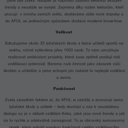
jsme byli zvyklí. Naopak je naprosto zásadní sledovat aktuální
trendy a neustále se vyvíjet. Zejména díky našim lektorům, kteří
pracují v mnoha zemích světa, dostáváme stále nové impulsy a
do APUL se jedinečným způsobem dostává moderní know-how.
Velikost
Sdružujeme okolo 35 lyžařských škola a tisíce učitelů sportů na
sněhu, ročně vyškolíme přes 1000 osob. To nám umožňuje
realizovat ambiciózní projekty, které zase zpětně posilují náš
vzdělávací potenciál. Bereme naši činnost jako závazek vůči
školám a učitelům a jsme schopni jim nabízet to nejlepší vzdělání
a servis.
Funkčnost
Zcela zásadním faktem je, že APUL si založily a provozují samy
lyžařské školy a učitelé – tedy dochází u nás k neustálému
dialogu co je v oblasti vzdělání třeba, jaké jsou nové trendy a jak
na to rychle a adekvátně zareagovat. To je obrovský samosvorný
prvek, který vytváří vysokou funkčnost celého vzdělávacího