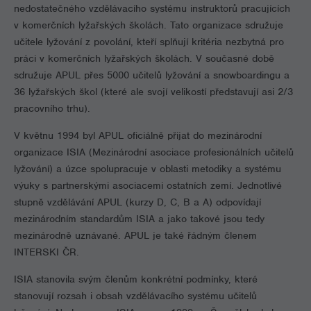
nedostatečného vzdělávacího systému instruktorů pracujících
v komerčních lyžařských školách. Tato organizace sdružuje
učitele lyžování z povolání, kteří splňují kritéria nezbytná pro
práci v komerčních lyžařských školách. V současné době
sdružuje APUL přes 5000 učitelů lyžování a snowboardingu a
36 lyžařských škol (které ale svojí velikostí představují asi 2/3
pracovního trhu).
V květnu 1994 byl APUL oficiálně přijat do mezinárodní
organizace ISIA (Mezinárodní asociace profesionálních učitelů
lyžování) a úzce spolupracuje v oblasti metodiky a systému
výuky s partnerskými asociacemi ostatních zemí. Jednotlivé
stupně vzdělávání APUL (kurzy D, C, B a A) odpovídají
mezinárodním standardům ISIA a jako takové jsou tedy
mezinárodně uznávané. APUL je také řádným členem
INTERSKI ČR.
ISIA stanovila svým členům konkrétní podmínky, které
stanovují rozsah i obsah vzdělávacího systému učitelů