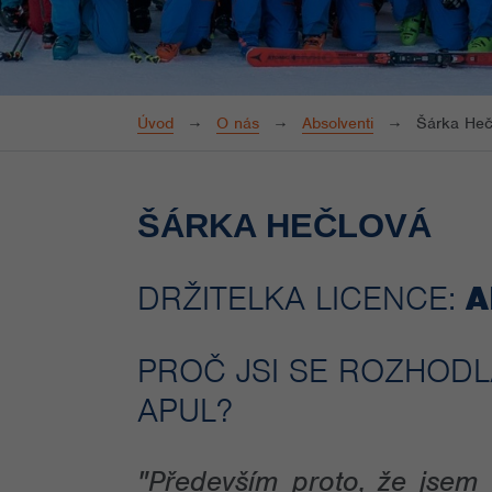
Úvod
O nás
Absolventi
Šárka Heč
ŠÁRKA HEČLOVÁ
DRŽITELKA LICENCE:
A
PROČ JSI SE ROZHOD
APUL?
"Především proto, že jsem 