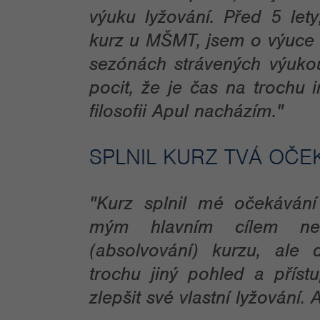
výuku lyžování. Před 5 lety
kurz u MŠMT, jsem o výuce 
sezónách strávených výuko
pocit, že je čas na trochu i
filosofii Apul nacházím."
SPLNIL KURZ TVÁ OČE
"Kurz splnil mé očekáván
mým hlavním cílem neb
(absolvování) kurzu, ale
trochu jiný pohled a přís
zlepšit své vlastní lyžování