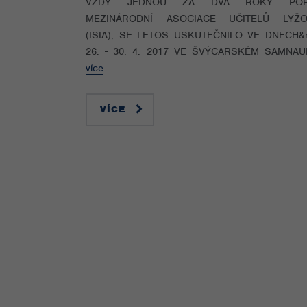
VŽDY JEDNOU ZA DVA ROKY POŘ
MEZINÁRODNÍ ASOCIACE UČITELŮ LYŽO
(ISIA), SE LETOS USKUTEČNILO VE DNECH&n
26. - 30. 4. 2017 VE ŠVÝCARSKÉM SAMNAUN.
více
VÍCE