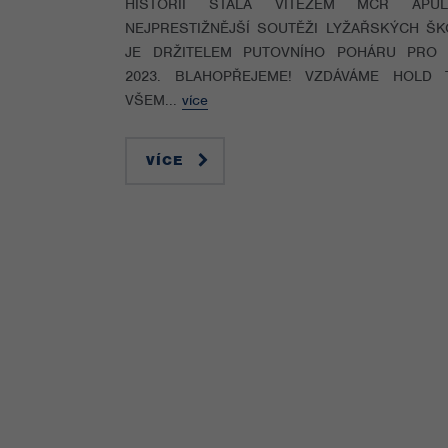
HISTORII STALA VÍTĚZEM MČR APU
NEJPRESTIŽNĚJŠÍ SOUTĚŽI LYŽAŘSKÝCH ŠK
JE DRŽITELEM PUTOVNÍHO POHÁRU PRO
2023. BLAHOPŘEJEME! VZDÁVÁME HOLD 
VŠEM...
více
VÍCE