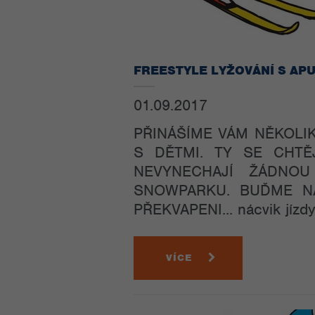
FREESTYLE LYŽOVÁNÍ S AP
01.09.2017
PŘINÁŠÍME VÁM NĚKOLIK
S DĚTMI. TY SE CHTĚ
NEVYNECHAJÍ ŽÁDNOU
SNOWPARKU. BUĎME N
PŘEKVAPENI... nácvik jízdy 
VÍCE