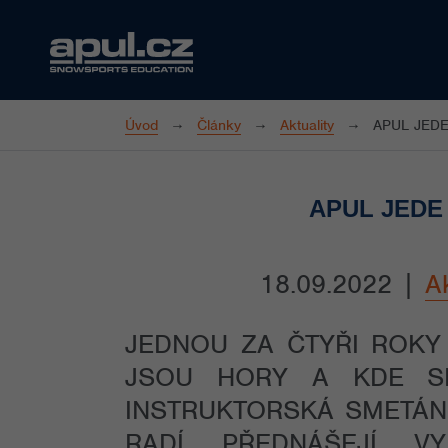
Úvod
Články
Aktuality
APUL JED
APUL JEDE
18.09.2022
|
Ak
JEDNOU ZA ČTYŘI ROKY
JSOU HORY A KDE SE
INSTRUKTORSKÁ SMETÁN
RADÍ, PŘEDNÁŠEJÍ, V