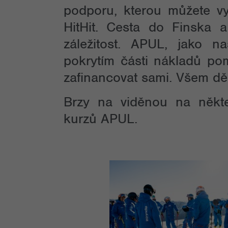
podporu, kterou můžete vyj
HitHit. Cesta do Finska 
záležitost. APUL, jako 
pokrytím části nákladů po
zafinancovat sami. Všem d
Brzy na viděnou na někt
kurzů APUL.