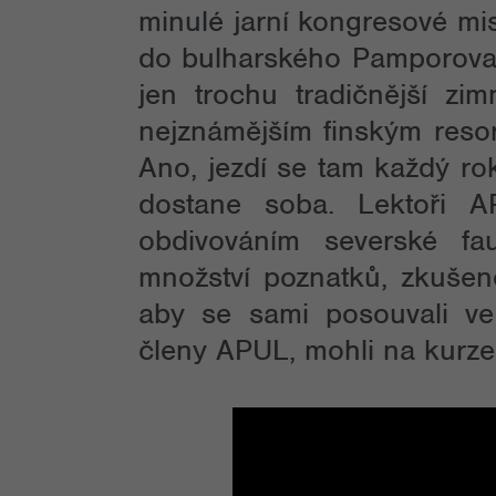
minulé jarní kongresové mi
do bulharského Pamporova
jen trochu tradičnější zi
nejznámějším finským reso
Ano, jezdí se tam každý ro
dostane soba. Lektoři 
obdivováním severské fa
množství poznatků, zkušeno
aby se sami posouvali v
členy APUL, mohli na kurzech