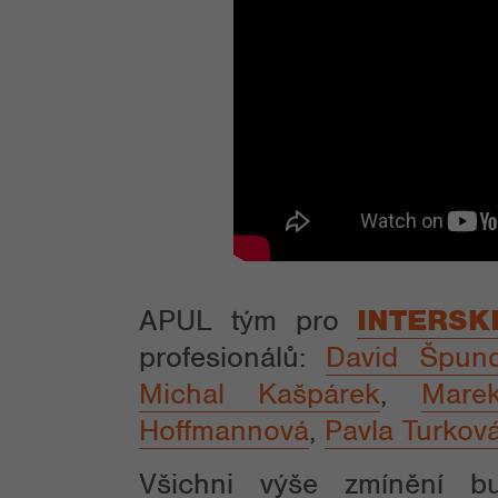
APUL tým pro
INTERSK
profesionálů:
David Špun
Michal Kašpárek
,
Mare
Hoffmannová
,
Pavla Turkov
Všichni výše zmínění bu