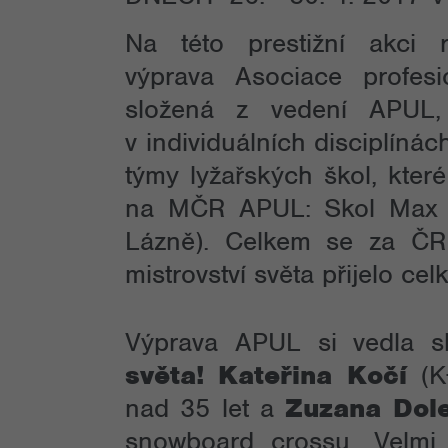
Na této prestižní akci 
výprava Asociace profesi
složená z vedení APUL
v individuálních disciplí
týmy lyžařských škol, které
na MČR APUL: Skol Max (
Lázně). Celkem se za ČR
mistrovství světa přijelo c
Výprava APUL si vedla sk
světa!
Kateřina Kočí
(K
nad 35 let a
Zuzana Dole
snowboard crossu. Velmi