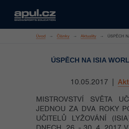
Úvod
Články
Aktuality
ÚSPĚCH N
ÚSPĚCH NA ISIA WOR
10.05.2017
|
Akt
MISTROVSTVÍ SVĚTA UČ
JEDNOU ZA DVA ROKY P
UČITELŮ LYŽOVÁNÍ (ISI
DNECH 26. - 30. 4. 201