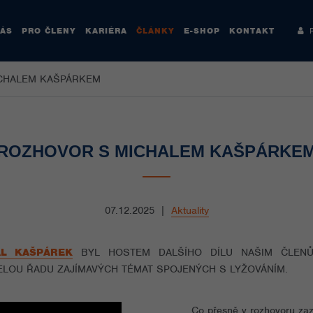
NÁS
PRO ČLENY
KARIÉRA
ČLÁNKY
E-SHOP
KONTAKT
Re
CHALEM KAŠPÁRKEM
ROZHOVOR S MICHALEM KAŠPÁRKE
07.12.2025
|
Aktuality
AL KAŠPÁREK
BYL HOSTEM DALŠÍHO DÍLU NAŠIM ČLE
OU ŘADU ZAJÍMAVÝCH TÉMAT SPOJENÝCH S LYŽOVÁNÍM.
Co přesně v rozhovoru zazn