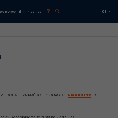
CS
gistrace
Přihlásit se
M
NŮM DOBŘE ZNÁMÉHO PODCASTU
NAHORU.TV
. S
ělo? Doporučujeme to zjistit na vlastní uši!