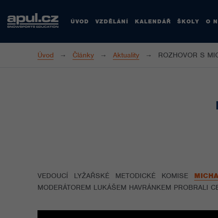
ÚVOD
VZDĚLÁNÍ
KALENDÁŘ
ŠKOLY
O 
Úvod
Články
Aktuality
ROZHOVOR S MI
VEDOUCÍ LYŽAŘSKÉ METODICKÉ KOMISE
MICH
MODERÁTOREM LUKÁŠEM HAVRÁNKEM PROBRALI CEL