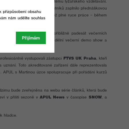
 na kurzech D a C v našem systému lyžařského vzdělávání.
žně čtyřicet kongresových účastníků zaplnilo přednáškovou
snowboardový lektor a měl též plné ruce práce – během
e, snowboard, telemark) a přibližně padesát večerních
něhu, večerní přednášky, pondělní večerní demo show a
profesioánlně vystupovali zástupci
FTVS UK Praha
, kteří
 uznání. Toto akreditované zařízení dále reprezentovala
u. APUL s Martinou úzce spolupracuje při pořádání kurzů
dzimu bude zveřejněna na webu série článků, která bude
ví v příští sezoně v
APUL News
v časopise
SNOW
, a
ak hladce.