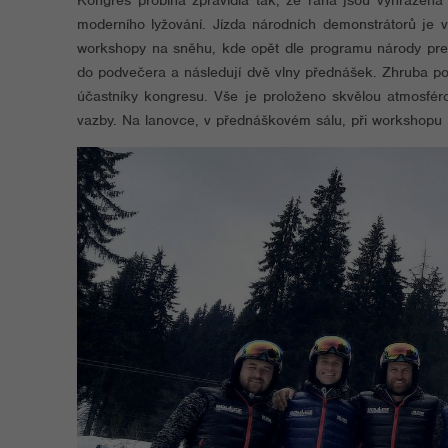
Kongres probíhá zpravidla tak, že rána jsou vyhrazena
moderního lyžování. Jízda národních demonstrátorů je v
workshopy na sněhu, kde opět dle programu národy preze
do podvečera a následují dvě vlny přednášek. Zhruba po
účastníky kongresu. Vše je proloženo skvělou atmosférou
vazby. Na lanovce, v přednáškovém sálu, při workshopu