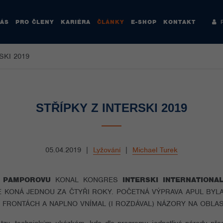
NÁS
PRO ČLENY
KARIÉRA
ČLÁNKY
E-SHOP
KONTAKT
Re
SKI 2019
STŘÍPKY Z INTERSKI 2019
05.04.2019
|
Lyžování
|
Michael Turek
M
PAMPOROVU
KONAL KONGRES
INTERSKI INTERNATIONA
 KONÁ JEDNOU ZA ČTYŘI ROKY. POČETNÁ VÝPRAVA APUL BY
 FRONTÁCH A NAPLNO VNÍMAL (I ROZDÁVAL) NÁZORY NA OBL