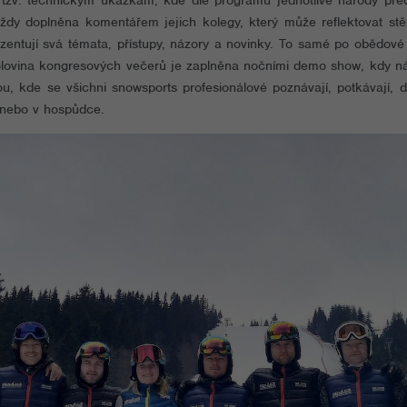
 tzv. technickým ukázkám, kde dle programu jednotlivé národy pře
ždy doplněna komentářem jejich kolegy, který může reflektovat stěž
ntují svá témata, přístupy, názory a novinky. To samé po obědové p
lovina kongresových večerů je zaplněna nočními demo show, kdy náro
, kde se všichni snowsports profesionálové poznávají, potkávají, di
 nebo v hospůdce.