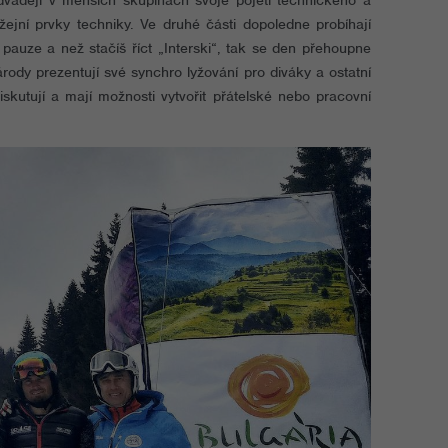
dvádějí v menších skupinách svoje pojetí technického a
ejní prvky techniky. Ve druhé části dopoledne probíhají
auze a než stačíš říct „Interski“, tak se den přehoupne
dy prezentují své synchro lyžování pro diváky a ostatní
skutují a mají možnosti vytvořit přátelské nebo pracovní