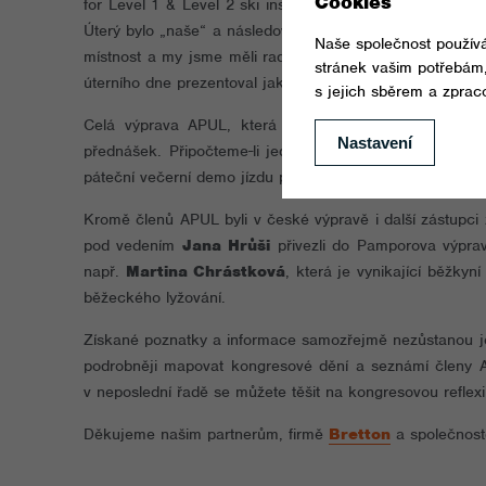
for Level 1 & Level 2 ski instructors“. Představili jsm
Úterý bylo „naše“ a následovala podvečerní přednáška o h
místnost a my jsme měli radost, že je o náš program t
úterního dne prezentoval jak na sněhu, tak večer v před
Celá výprava APUL, která čítala jedenáct členů stihl
přednášek. Připočteme-li jednání na půdě presidia ko
páteční večerní demo jízdu při slavnostním zakončení, mů
Kromě členů APUL byli v české výpravě i další zástupci z 
pod vedením
Jana Hrůši
přivezli do Pamporova výpravu
např.
Martina Chrástková
, která je vynikající běžky
běžeckého lyžování.
Získané poznatky a informace samozřejmě nezůstanou je
podrobněji mapovat kongresové dění a seznámí členy AP
v neposlední řadě se můžete těšit na kongresovou reflex
Děkujeme našim partnerům, firmě
Bretton
a společnos