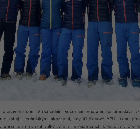
ongresového dění. V pondělním večerním programu se představil ly
jsme zahájili technickými ukázkami, kdy tři členové APUL týmu pře
w workshop provázel velký zájem mezinárodních kolegů a v dopole
oledním programu a další dvacítka účastníku se seznámila s naším t