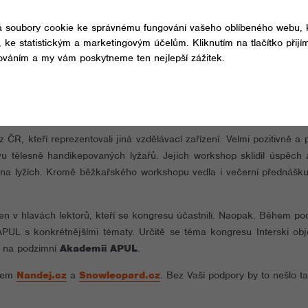
e náš funkční model dvou cest zatáčení, které jsou stěžejními prvky
istorii APUL a o naší unikátní desetibodové hodnotící škále. Přibli
akový zájem. Lyžařský demo tým po celou dobu kongresu doplňoval 
náškové místnosti.
a během kongresu navštívit více než sedmdesát workshopů (alpin
ngresu a organizace ISIA, úspěšně odprezentované workshopy na s
žeme jen konstatovat, že to byla celkem intenzivní bulharská jízda.
ČR, kteří reprezentovali jiná vzdělávací zařízení. Velmi pozitivně a 
 tělesně handikepovaných lyžařů. Jejich workshop sklidil úspěch a
ní na lyžích. Kromě běžkařského workshopu vedla i večerní přednášk
n v hlavách lektorů, kteří se kongresu účastnili. Naopak. Během po
UL s konkrétnějšími tématy. Určitě se téma kongresu Interski obje
i na podzimní
Akademii APUL
.
tem
Nandej.cz
a
Snowleopard.cz
. Bez Vaší podpory by to nešlo t