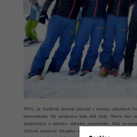
APUL již tradičně aktivně působil v mnoha oblastech k
telemarkistu. Na programu byly dvě jízdy. Úterní den 
doplněných o ukázku oblouku paralelního. Náš on-sno
čtyřicet zájemců. Skupina zájemců se vytvořila i v odp