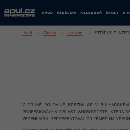
ÚVOD
VZDĚLÁNÍ
KALENDÁŘ
ŠKOLY
O 
Úvod
Články
Lyžování
STŘÍPKY Z INTER
V DRUHÉ POLOVINĚ BŘEZNA SE V BULHARSKÉ
PROFESIONÁLY V OBLASTI SNOWSPORTS, KTERÁ SE
VEDENÍ APUL REPREZENTOVAL ČR TÉMĚŘ NA VŠECH