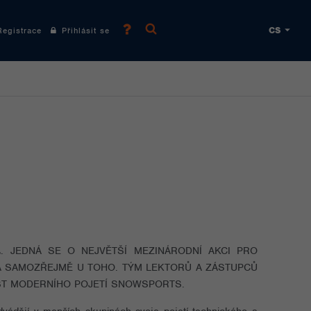
CS
gistrace
Přihlásit se
L
. JEDNÁ SE O NEJVĚTŠÍ MEZINÁRODNÍ AKCI PRO
LA SAMOZŘEJMĚ U TOHO. TÝM LEKTORŮ A ZÁSTUPCŮ
AST MODERNÍHO POJETÍ SNOWSPORTS.