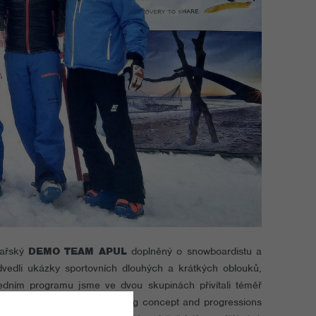
žařský
DEMO TEAM APUL
doplněný o snowboardistu a
dvedli ukázky sportovních dlouhých a krátkých oblouků,
dním programu jsme ve dvou skupinách přivítali téměř
ématem, které znělo: „Teaching concept and progressions