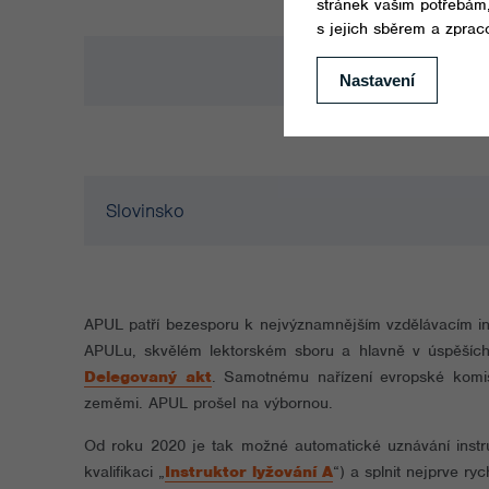
Slovinsko
APUL patří bezesporu k nejvýznamnějším vzdělávacím ins
APULu, skvělém lektorském sboru a hlavně v úspěších a
Delegovaný akt
. Samotnému nařízení evropské komise
zeměmi. APUL prošel na výbornou.
Od roku 2020 je tak možné automatické uznávání instru
kvalifikaci „
Instruktor lyžování A
“) a splnit nejprve ryc