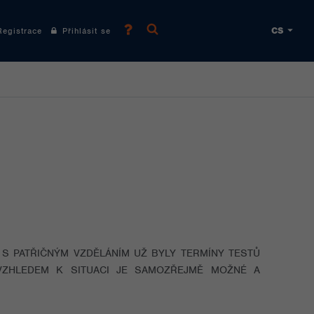
CS
gistrace
Přihlásit se
S PATŘIČNÝM VZDĚLÁNÍM UŽ BYLY TERMÍNY TESTŮ
 VZHLEDEM K SITUACI JE SAMOZŘEJMĚ MOŽNÉ A