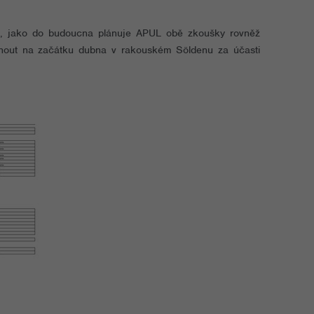
tak, jako do budoucna plánuje APUL obě zkoušky rovněž
nout na začátku dubna v rakouském Söldenu za účasti