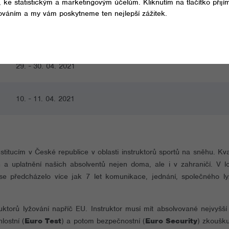
01. - 02. 04. 2021
15. - 16. 04. 2021
29. - 30. 04. 2021
10. - 11. 04. 2021
titucím v České republice v oblasti instruktorů sportů na sněhu. Kv
 uplatnění našich absolventů nejen doma, ale i v zahraničí. V lo
 předcházelo více jak 7 let komunikace, jednání, společného lyž
ktorů lyžování napříč EU. Instruktor musí mít absolvované nejvyšší
hlostní (
Euro Test
) a potom bezpečnostní (
Euro Security
) zkoušku