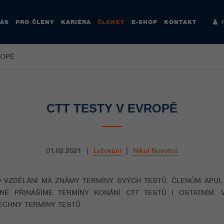
NÁS
PRO ČLENY
KARIÉRA
ČLÁNKY
E-SHOP
KONTAKT
Re
ROPĚ
CTT TESTY V EVROPĚ
01.02.2021
|
Lyžování
|
Nikol Novotná
ZDĚLÁNÍ MÁ ZNÁMY TERMÍNY SVÝCH TESTŮ. ČLENŮM APUL 
NĚ PŘINÁŠÍME TERMÍNY KONÁNÍ CTT TESTŮ I OSTATNÍM.
ECHNY TERMÍNY TESTŮ.