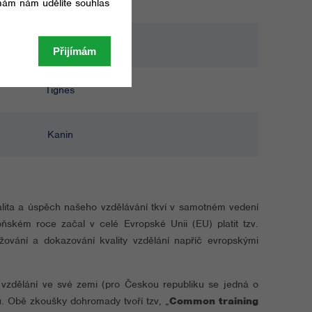
Tignes
Tignes
Tignes
Kanin
alita a úspěch našeho vzdělávání tkví v samotném vedení
ňském roce začal v celé Evropské Unii (EU) platit tzv.
ování a dokazování kvality vzdělání napříč evropskými
 vzdělání ve své zemi (pro Českou republiku se jedná o
. Obě zkoušky dohromady tvoří tzv, „
Common training