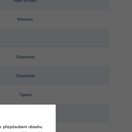
Alpe d'Huez
Krkavec
Chamonix
Chamonix
Tignes
Chamonix