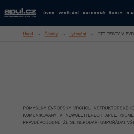
ÚVOD
VZDĚLÁNÍ
KALENDÁŘ
ŠKOLY
O 
Úvod
Články
Lyžování
CTT TESTY V EV
POMYSLNÝ EVROPSKÝ VRCHOL INSTRUKTORSKÉHO V
KOMUNIKOVÁNY V NEWSLETTERECH APUL, NICMÉ
PRAVDĚPODOBNÉ, ŽE SE NEPODAŘÍ USPOŘÁDAT VŠ