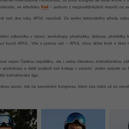
erski International rozhodnuto, že příští kongres se bude konat v S
olorado, ve středisku
Vail
– jednom z nejprestižnějších resortů na sv
ně než dva roky, APUL nezahálí. Ze svého lektorského středu vybr
lšími odborníky v oboru: workshopy, přednášky, diskuse, přehlídky
ámci kurzů APUL. Vše s jasnou vizí – APUL chce držet krok s těmi 
tovat nejen Českou republiku, ale i celou členskou instruktorskou z
ede workshopy a další podpoří své kolegy v zázemí. Jeden pojede na 
í instruktorská liga.
 dvou sezon, tak na samotném kongresu, který nás čeká už za necel