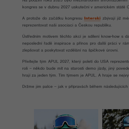
Na podzim roku 2023 bylo mezinárodním shromážděním Int
kongres se v dubnu 2027 uskuteční v americkém státě C
A protože do začátku kongresu
Interski
zbývají již mé
reprezentovat naši asociaci a Českou republiku.
Ústředním motivem těchto akcí je sdílení know-how s da
neposlední řadě inspirace a přínos pro další práci v r
zlepšovat a poskytovat vzdělání na špičkové úrovni.
Přivítejte tým APUL 2027, který poletí do USA reprezen
roli – někdo bude mít na starosti demo jízdy, jiný pov
hrají za jeden tým. Tím týmem je APUL. A hraje se nejvyšš
Držme jim palce – jak v přípravách během následujících