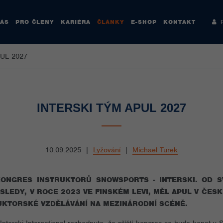
NÁS
PRO ČLENY
KARIÉRA
ČLÁNKY
E-SHOP
KONTAKT
Re
UL 2027
INTERSKI TÝM APUL 2027
10.09.2025
|
Lyžování
|
Michael Turek
ONGRES INSTRUKTORŮ SNOWSPORTS - INTERSKI. OD S
SLEDY, V ROCE 2023 VE FINSKÉM LEVI, MĚL APUL V ČE
UKTORSKÉ VZDĚLÁVÁNÍ NA MEZINÁRODNÍ SCÉNĚ.