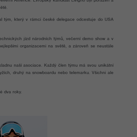
everní Americe. Evropský kandidát Livigno byl poražen a
ětě.
al tým, který v rámci české delegace odcestuje do USA
 technických jízd národních týmů, večerní demo show a v
nejlepšími organizacemi na světě, a zároveň se neustále
ákladnu naší asociace. Každý člen týmu má svou unikátní
lyžích, druhý na snowboardu nebo telemarku. Všichni ale
é dva roky.