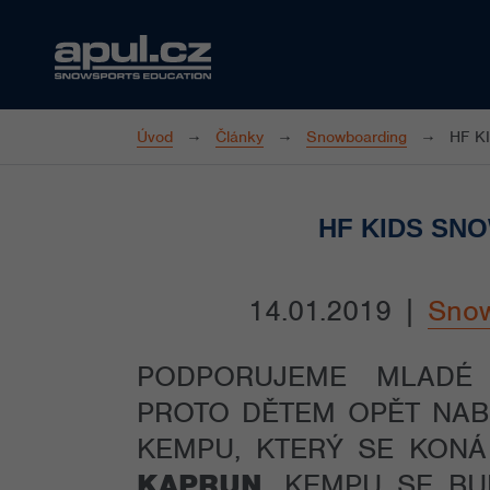
Úvod
Články
Snowboarding
HF K
HF KIDS SN
14.01.2019
|
Snow
PODPORUJEME MLADÉ
PROTO DĚTEM OPĚT NAB
KEMPU, KTERÝ SE KON
KAPRUN
. KEMPU SE B