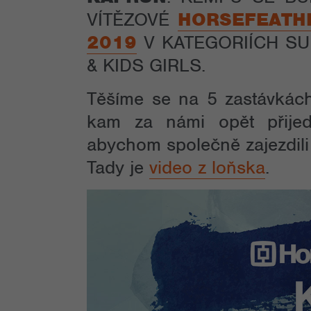
VÍTĚZOVÉ
HORSEFEATH
2019
V KATEGORIÍCH SU
& KIDS GIRLS.
Těšíme se na 5 zastávkác
kam za námi opět přijed
abychom společně zajezdili a
Tady je
video z
loňska
.