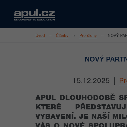
Úvod
Články
Pro členy
NOVÝ PA
NOVÝ PARTN
15.12.2025
|
Pr
APUL DLOUHODOBĚ SP
KTERÉ PŘEDSTAVU
VYBAVENÍ. JE NAŠÍ M
VÁS O NOVÉ SPOLUPRÁ