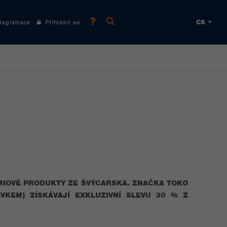
CS
gistrace
Přihlásit se
MIOVÉ PRODUKTY ZE ŠVÝCARSKA. ZNAČKA TOKO
VKEM) ZÍSKÁVAJÍ EXKLUZIVNÍ SLEVU 30 % Z