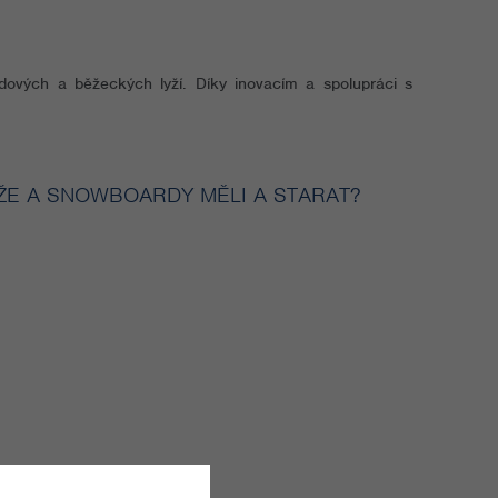
dových a běžeckých lyží. Díky inovacím a spolupráci s
ŽE A SNOWBOARDY MĚLI A STARAT?
ální tuninngové nástroje.