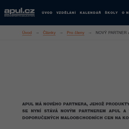
ÚVOD
VZDĚLÁNÍ
KALENDÁŘ
ŠKOLY
O 
Úvod
Články
Pro členy
NOVÝ PARTNER 
APUL MÁ NOVÉHO PARTNERA, JEHOŽ PRODUKTY
SE NYNÍ STÁVÁ NOVÝM PARTNEREM APUL A V
DOPORUČENÝCH MALOOBCHODNÍCH CEN NA KOM