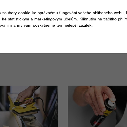
NEJEN PRO LYŽE NEBO SNOWBOARDY
V nabídce značky najdete i řadu TOKO Care Line, což jsou ekologic
obuvi i vybavení. Špičkové impregnace zajistí, že zůstanete v suchu
Návod na uplatnění slevy nalezneš v
ČLENSKÉ SEKCI
.