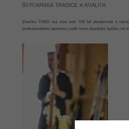
ŠVÝCARSKÁ TRADICE A KVALITA
Značka TOKO má více než 100 let zkušeností s vývojem
profesionálními sportovci patří mezi absolutní špičku na t