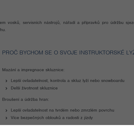
 vosků, servisních nástrojů, nářadí a přípravků pro údržbu sjez
rhu.
PROČ BYCHOM SE O SVOJE INSTRUKTORSKÉ LY
Mazání a impregnace skluznice:
Lepší ovladatelnost, kontrola a skluz lyží nebo snowboardu
Delší životnost skluznice
Broušení a údržba hran:
Lepší ovladatelnost na tvrdém nebo zmrzlém povrchu
Více bezpečných oblouků a radosti z jízdy
TOKO nabízí kompletní řešení – od základních vosků až po profesion