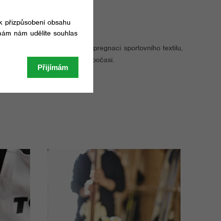
ké prostředky na praní a impregnaci sportovního textilu,
 a pohodlí i v tom nejhorším počasí.