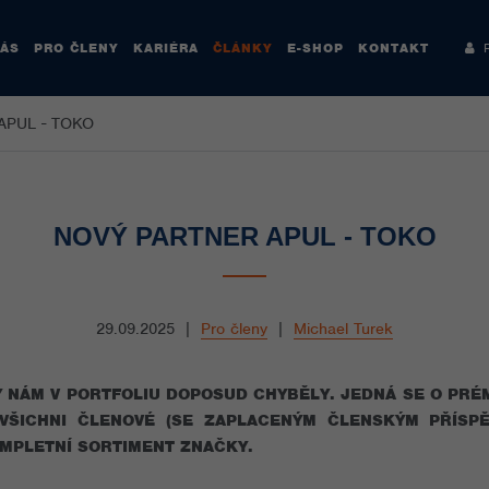
NÁS
PRO ČLENY
KARIÉRA
ČLÁNKY
E-SHOP
KONTAKT
Re
APUL - TOKO
NOVÝ PARTNER APUL - TOKO
29.09.2025
|
Pro členy
|
Michael Turek
 NÁM V PORTFOLIU DOPOSUD CHYBĚLY. JEDNÁ SE O PRÉ
ŠICHNI ČLENOVÉ (SE ZAPLACENÝM ČLENSKÝM PŘÍSPĚ
PLETNÍ SORTIMENT ZNAČKY.