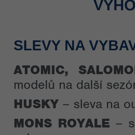
VÝHO
SLEVY NA VYBA
ATOMIC, SALOMO
modelů na další sezó
HUSKY
– sleva na o
MONS ROYALE
– sl