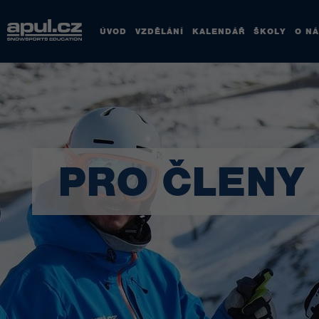
ÚVOD
VZDĚLÁNÍ
KALENDÁŘ
ŠKOLY
O N
PRO ČLENY