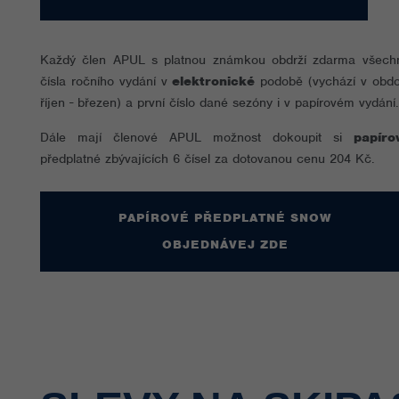
Každý člen APUL s platnou známkou obdrží zdarma všech
čísla ročního vydání v
elektronické
podobě (vychází v obdo
říjen - březen) a první číslo dané sezóny i v papírovém vydání.
Dále mají členové APUL možnost dokoupit si
papíro
předplatné zbývajících 6 čísel za dotovanou cenu 204 Kč.
PAPÍROVÉ PŘEDPLATNÉ SNOW
OBJEDNÁVEJ ZDE