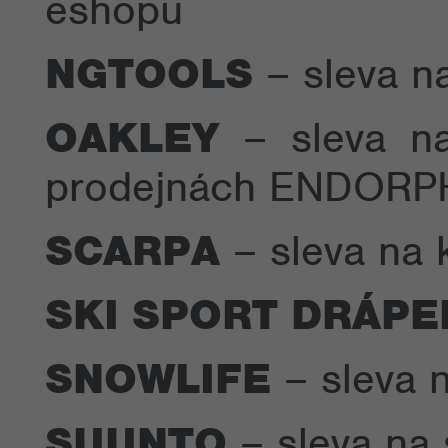
eshopu
NGTOOLS
– sleva n
OAKLEY
– sleva na
prodejnách ENDORP
SCARPA
– sleva na k
SKI SPORT DRÁPE
SNOWLIFE
– sleva n
SUUNTO
– sleva na 