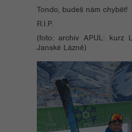
Tondo, budeš nám chybět!
R.I.P.
(foto: archiv APUL: kurz
Janské Lázně)