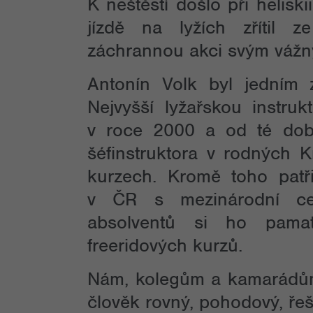
K neštěstí došlo při helis
jízdě na lyžích zřítil 
záchrannou akci svým vážn
Antonín Volk byl jedním z
Nejvyšší lyžařskou instru
v roce 2000 a od té dob
šéfinstruktora v rodných K
kurzech. Kromě toho patř
v ČR s mezinárodní cer
absolventů si ho pamat
freeridových kurzů.
Nám, kolegům a kamarádům
člověk rovný, pohodový, ře